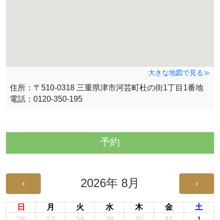
大きな地図で見る≫
住所：〒510-0318 三重県津市河芸町杜の街1丁目1番地
電話：0120-350-195
予約
2026年 8月
‹
›
日
月
火
水
木
金
土
26
27
28
29
30
31
1