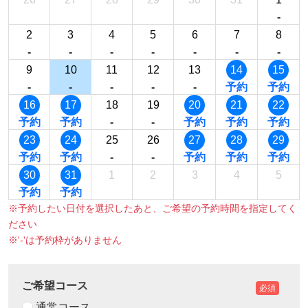
-
2
3
4
5
6
7
8
-
-
-
-
-
-
-
9
10
11
12
13
14
15
-
-
-
-
-
予約
予約
16
17
18
19
20
21
22
予約
予約
-
-
予約
予約
予約
23
24
25
26
27
28
29
予約
予約
-
-
予約
予約
予約
30
31
1
2
3
4
5
予約
予約
※予約したい日付を選択したあと、ご希望の予約時間を指定してく
ださい
※'-'は予約枠がありません
ご希望コース
必須
通常コース