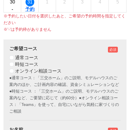
30
31
1
2
3
4
5
-
予約
※予約したい日付を選択したあと、ご希望の予約時間を指定してく
ださい
※'-'は予約枠がありません
ご希望コース
必須
通常コース
時短コース
オンライン相談コース
●通常コース：「三交ホーム」のご説明、モデルハウスのご
案内のほか、ご計画内容の確認、資金シミュレーションなど
●時短コース ：「三交ホーム」のご説明、モデルハウスのご
案内など、ご要望に応じて（約60分）●オンライン相談コー
ス：「Teams」を使って、自宅にいながら気軽に家づくりの
ご相談
お名前